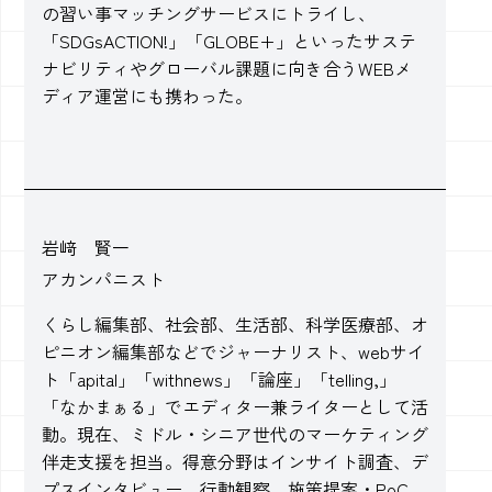
の習い事マッチングサービスにトライし、
「SDGsACTION!」「GLOBE+」といったサステ
ナビリティやグローバル課題に向き合うWEBメ
ディア運営にも携わった。
岩﨑 賢一
アカンパニスト
くらし編集部、社会部、生活部、科学医療部、オ
ピニオン編集部などでジャーナリスト、webサイ
ト「apital」「withnews」「論座」「telling,」
「なかまぁる」でエディター兼ライターとして活
動。現在、ミドル・シニア世代のマーケティング
伴走支援を担当。得意分野はインサイト調査、デ
プスインタビュー、行動観察、施策提案・PoC。